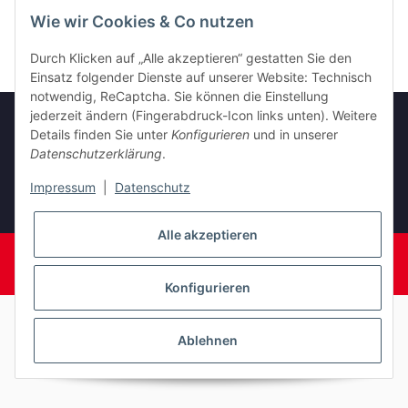
Amtsgericht Kleve
Wie wir Cookies & Co nutzen
Durch Klicken auf „Alle akzeptieren“ gestatten Sie den
Einsatz folgender Dienste auf unserer Website: Technisch
notwendig, ReCaptcha. Sie können die Einstellung
jederzeit ändern (Fingerabdruck-Icon links unten). Weitere
Details finden Sie unter
Konfigurieren
und in unserer
Datenschutzerklärung
.
Gesetzliche Informationen
Impressum
|
Datenschutz
* Alle Preise inkl. gesetzlicher USt., zzgl.
Versand
Alle akzeptieren
© C + M GmbH
Angebot für gewerbliche Kunden
Powered by
JTL-Shop
Konfigurieren
Ablehnen