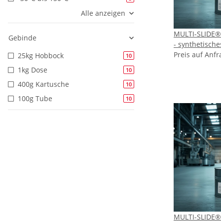
Alle anzeigen
MULTI-SLIDE®
Gebinde
- synthetische
Spezialgetrieb
Preis auf Anfr
25kg Hobbock
10
NLGI 1
1kg Dose
10
400g Kartusche
10
100g Tube
10
MULTI-SLIDE®