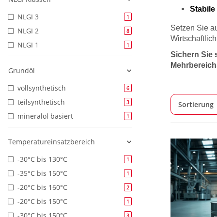
Stabile
NLGI 3
1
Setzen Sie a
NLGI 2
8
Wirtschaftlich
NLGI 1
1
Sichern Sie 
Mehrbereichs
Grundöl
vollsynthetisch
6
teilsynthetisch
3
Sortierung
mineralöl basiert
1
Temperatureinsatzbereich
-30°C bis 130°C
1
-35°C bis 150°C
1
-20°C bis 160°C
2
-20°C bis 150°C
1
-30°C bis 150°C
3