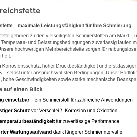
eichsfette
fette – maximale Leistungsfähigkeit für Ihre Schmierung
ette gehören zu den vielseitigsten Schmierstoffen am Markt – u
Temperatur- und Belastungsbedingungen zuverlässig laufen mü
nsere hochwertigen Mehrbereichsfette sorgen für reibungslose 
rheit.
 Korrosionsschutz, hoher Druckbeständigkeit und erstklassiger
ß – selbst unter anspruchsvollsten Bedingungen. Unser Portfoli
, hohe Geschwindigkeiten sowie starke mechanische Beanspr
le auf einen Blick
tig einsetzbar
– ein Schmierstoff für zahlreiche Anwendungen
stiger Schutz
vor Verschleiß, Korrosion und Oxidation
emperaturbeständigkeit
für zuverlässige Performance
erter Wartungsaufwand
dank längerer Schmierintervalle