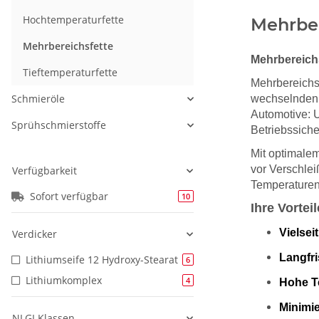
Hochtemperaturfette
Mehrber
Mehrbereichsfette
Mehrbereichs
Tieftemperaturfette
Mehrbereichsf
Schmieröle
wechselnden 
Automotive: U
Sprühschmierstoffe
Betriebssiche
Mit optimalem
vor Verschlei
Verfügbarkeit
Temperaturen
Sofort verfügbar
10
Ihre Vortei
Vielsei
Verdicker
Langfri
Lithiumseife 12 Hydroxy-Stearat
6
Lithiumkomplex
4
Hohe T
Minimi
NLGI Klassen