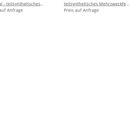
thetisches
teilsynthetisches Mehrzweckfett
 auf Anfrage
Mehrzweckfett - NLGI 2
- NLGI 2
Preis auf Anfrage