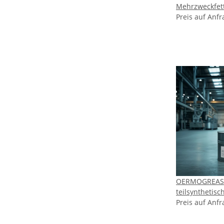
Mehrzweckfett
Preis auf Anfr
OERMOGREASE
teilsynthetis
- NLGI 2 #1
Preis auf Anfr