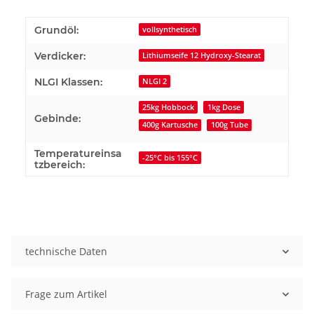
Grundöl:
vollsynthetisch
Verdicker:
Lithiumseife 12 Hydroxy-Stearat
NLGI Klassen:
NLGI 2
25kg Hobbock
1kg Dose
Gebinde:
400g Kartusche
100g Tube
Temperatureinsa
-25°C bis 155°C
tzbereich:
technische Daten
Frage zum Artikel