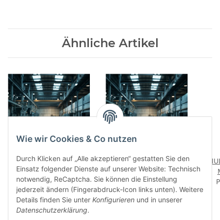
Ähnliche Artikel
Wie wir Cookies & Co nutzen
Durch Klicken auf „Alle akzeptieren“ gestatten Sie den
MULTI-SLIDE® GREASE
MULTI-SLIDE® GREASE
MUL
Einsatz folgender Dienste auf unserer Website: Technisch
Bio 2 EP - synthetisches
MP 2 EP- Mehrzweckfett
notwendig, ReCaptcha. Sie können die Einstellung
Spezialfett biologisch
Preis auf Anfrage
Preis auf Anfrage
mit PTFE - NLGI 2
Mehr
P
jederzeit ändern (Fingerabdruck-Icon links unten). Weitere
leicht abbaubar - mit
Details finden Sie unter
Konfigurieren
und in unserer
PTFE - NLGI 2
Datenschutzerklärung
.