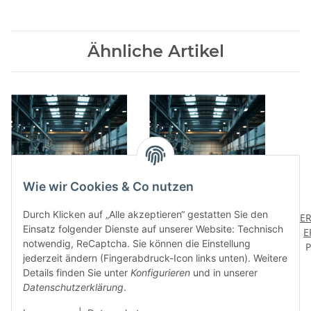
Ähnliche Artikel
Wie wir Cookies & Co nutzen
Durch Klicken auf „Alle akzeptieren“ gestatten Sie den
MULTI-SLIDE® GREASE
MULTI-SLIDE® GREASE
OER
Einsatz folgender Dienste auf unserer Website: Technisch
MP 2- Mehrzweckfett mit
MP 2 EP Spezial-
E
notwendig, ReCaptcha. Sie können die Einstellung
Preis auf Anfrage
PTFE - NLGI 2
Mehrzweckfett mit PTFE
Preis auf Anfrage
Spe
P
jederzeit ändern (Fingerabdruck-Icon links unten). Weitere
- NLGI 2
leic
Details finden Sie unter
Konfigurieren
und in unserer
Datenschutzerklärung
.