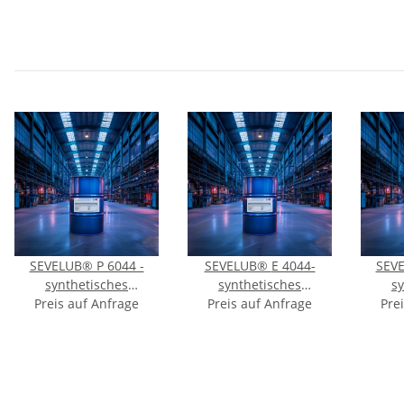
SEVELUB® P 6044 -
SEVELUB® E 4044-
SEVE
synthetisches
synthetisches
s
Vakuumpumpenöl - ISO
Preis auf Anfrage
Kompressorenöl-ISO VG
Preis auf Anfrage
Vakuu
Pre
VG 46
46