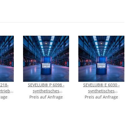
218-
SEVELUB® P 6098 -
SEVELUB® E 6030 -
triebe-
synthetisches
synthetisches
 VG 220
rage
Vakuumpumpenöl - ISO
Preis auf Anfrage
Vakuumpumpenöl - ISO
Preis auf Anfrage
VG 100
VG 32