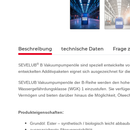
Beschreibung
technische Daten
Frage 
®
SEVELUB
B Vakuumpumpenöle sind speziell entwickelte vol
entwickelten Additivpaketen eignet sich ausgezeichnet für 
SEVELUB Vakuumpumpenöle der B-Reihe werden den hohen te
Wassergefährdungsklasse (WGK) 1 einzustufen. Sie verfügen 
Vermögen und bieten darüber hinaus die Möglichkeit, Ölwechs
Produkteigenschaften:
Grundöl: Ester – synthetisch / biologisch leicht abbaub
ausgezeichnete Alterungsstabilität,