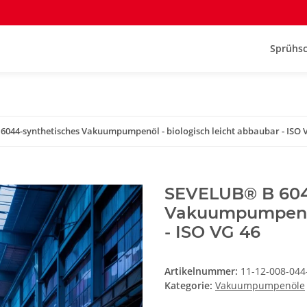
Sprühsc
044-synthetisches Vakuumpumpenöl - biologisch leicht abbaubar - ISO 
SEVELUB® B 604
Vakuumpumpenöl 
- ISO VG 46
Artikelnummer:
11-12-008-044
Kategorie:
Vakuumpumpenöle