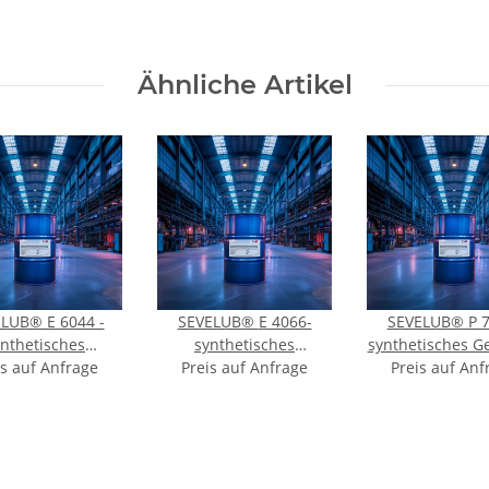
Ähnliche Artikel
LUB® E 6044 -
SEVELUB® E 4066-
SEVELUB® P 7
ynthetisches
synthetisches
synthetisches Ge
mpumpenöl - ISO
is auf Anfrage
Kompressorenöl-ISO VG
Preis auf Anfrage
und Lageröl-ISO
Preis auf Anf
VG 46
68