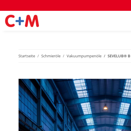
Startseite
Schmieröle
Vakuumpumpenöle
SEVELUB® B 6