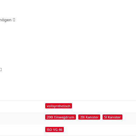
rmögen 

vollsynthetisch
200l Einwegdrum
20l Kanister
5l Kanister
ISO VG 46