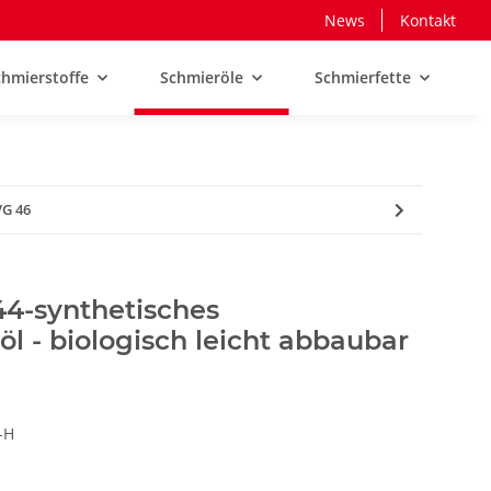
News
Kontakt
hmierstoffe
Schmieröle
Schmierfette
VG 46
4-synthetisches
- biologisch leicht abbaubar
-H