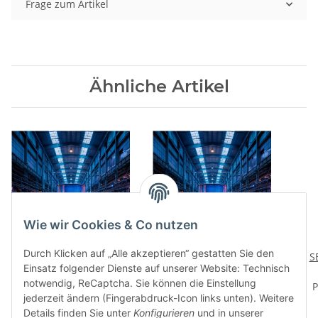
Frage zum Artikel
Ähnliche Artikel
Wie wir Cookies & Co nutzen
Durch Klicken auf „Alle akzeptieren“ gestatten Sie den
SEVELUB® E 6044 -
SEVELUB® E 4044-
S
Einsatz folgender Dienste auf unserer Website: Technisch
synthetisches
synthetisches
notwendig, ReCaptcha. Sie können die Einstellung
Vakuumpumpenöl - ISO
Preis auf Anfrage
Kompressorenöl-ISO VG
Preis auf Anfrage
Va
P
jederzeit ändern (Fingerabdruck-Icon links unten). Weitere
VG 46
46
Details finden Sie unter
Konfigurieren
und in unserer
abb