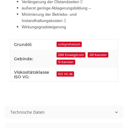
Verlängerung der Ölstandzeiten 
äußerst geringe Ablagerungsbildung –
Minimierung der Betriebs- und
Instandhaltungskosten 
Wirkungsgradsteigerung
Grundöl:
vollsynthetisch
200l Einwegdrum
20l Kanister
Gebinde:
5l Kanister
Viskositätsklasse
ISO VG 46
ISO VG:
Technische Daten