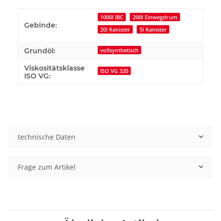
1000l IBC
200l Einwegdrum
Gebinde:
20l Kanister
5l Kanister
Grundöl:
vollsynthetisch
Viskositätsklasse
ISO VG 320
ISO VG:
technische Daten
Frage zum Artikel