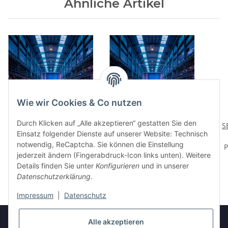
Ähnliche Artikel
Wie wir Cookies & Co nutzen
Durch Klicken auf „Alle akzeptieren“ gestatten Sie den
SEVELUB® E 4044-
SEVELUB® E 4066-
SE
Einsatz folgender Dienste auf unserer Website: Technisch
synthetisches
synthetisches
notwendig, ReCaptcha. Sie können die Einstellung
Kompressorenöl-ISO VG
Preis auf Anfrage
Kompressorenöl-ISO VG
Preis auf Anfrage
Komp
P
jederzeit ändern (Fingerabdruck-Icon links unten). Weitere
46
68
Details finden Sie unter
Konfigurieren
und in unserer
Datenschutzerklärung
.
Impressum
|
Datenschutz
Alle akzeptieren